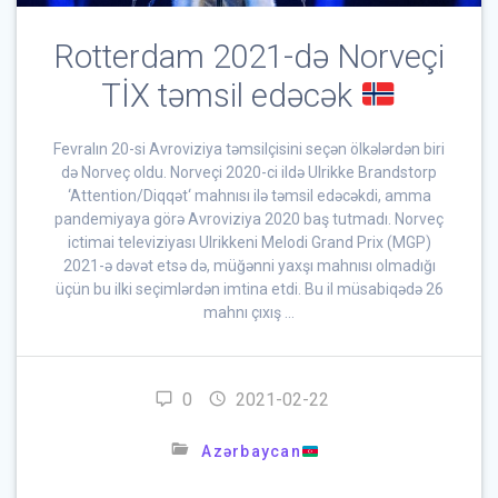
Rotterdam 2021-də Norveçi
TİX təmsil edəcək
Fevralın 20-si Avroviziya təmsilçisini seçən ölkələrdən biri
də Norveç oldu. Norveçi 2020-ci ildə Ulrikke Brandstorp
‘Attention/Diqqət‘ mahnısı ilə təmsil edəcəkdi, amma
pandemiyaya görə Avroviziya 2020 baş tutmadı. Norveç
ictimai televiziyası Ulrikkeni Melodi Grand Prix (MGP)
2021-ə dəvət etsə də, müğənni yaxşı mahnısı olmadığı
üçün bu ilki seçimlərdən imtina etdi. Bu il müsabiqədə 26
mahnı çıxış …
0
2021-02-22
Azərbaycan