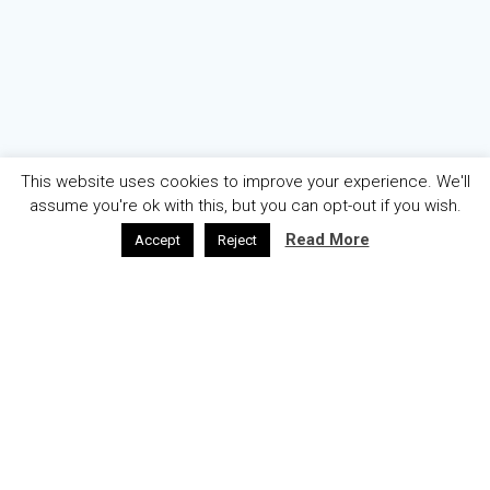
This website uses cookies to improve your experience. We'll
assume you're ok with this, but you can opt-out if you wish.
Read More
Accept
Reject
AZƏRBAYCAN
ENGLISH
ABOUT
WELCOME
© 2026 OGAE Azerbaijan