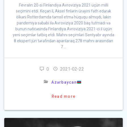
Fevralın 20-si Finlandiya Avroviziya 2021 üçün milli
seçimini etdi. Keçən il, Aksel finlərin ürəyini fəth edərək
ölkəni Rotterdamda təmsil etmə hüququ almışdı, lakin
pandemiya səbəbi ilə Avroviziya 2020 baş tutmadı və
bunun nəticəsində Finlandiya Avroviziya 2021-ci il üçün
yeni seçimlər tətbiq etdi. Mahnı seçimləri Sentyabr ayında
8 ekspert jüri tərəfindən aparılaraq 278 mahnı arasından
7 …
0
2021-02-22
Azərbaycan
Read more