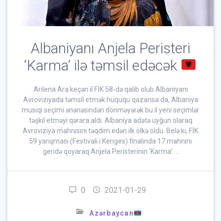
Albaniyanı Anjela Peristeri
‘Karma’ ilə təmsil edəcək
Arilena Ara keçən il FİK 58-də qalib olub Albaniyanı
Avroviziyada təmsil etmək hüququ qazansa da, Albaniya
musiqi seçimi ənənəsindən dönməyərək bu il yeni seçimlər
təşkil etməyi qərara aldı. Albaniya adətə uyğun olaraq
Avroviziya mahnısını təqdim edən ilk ölkə oldu. Belə ki, FİK
59 yarışması (Festivali i Këngës) finalında 17 mahnını
geridə qoyaraq Anjela Peristerinin ‘Karma’ …
0
2021-01-29
Azərbaycan